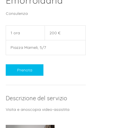
Emorroidaria
Consulenza
200
euro
1 ora
1
200 €
o
r
Piazza Mameli, 5/7
Prenota
Descrizione del servizio
Visita e anoscopia video-assistita